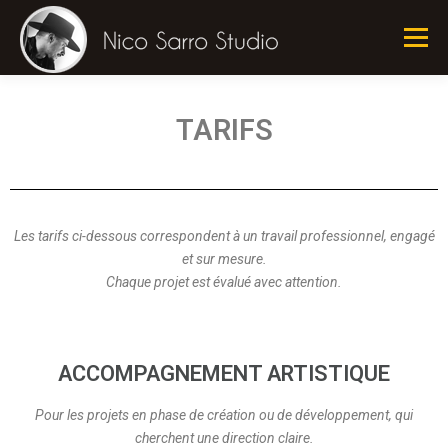
Menu
QUI SUIS JE ?
STUDIO
PRESTATIONS
TARIFS
REFS
TARIFS
DEVIS
CONTACT
Les tarifs ci-dessous correspondent à un travail professionnel, engagé
et sur mesure.
Chaque projet est évalué avec attention.
ACCOMPAGNEMENT ARTISTIQUE
Pour les projets en phase de création ou de développement, qui
cherchent une direction claire.