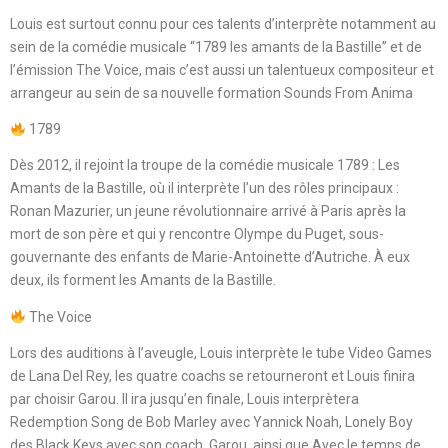
Louis est surtout connu pour ces talents d’interprète notamment au
sein de la comédie musicale “1789 les amants de la Bastille” et de
l’émission The Voice, mais c’est aussi un talentueux compositeur et
arrangeur au sein de sa nouvelle formation Sounds From Anima
1789
Dès 2012, il rejoint la troupe de la comédie musicale 1789 : Les
Amants de la Bastille, où il interprète l’un des rôles principaux :
Ronan Mazurier, un jeune révolutionnaire arrivé à Paris après la
mort de son père et qui y rencontre Olympe du Puget, sous-
gouvernante des enfants de Marie-Antoinette d’Autriche. À eux
deux, ils forment les Amants de la Bastille.
The Voice
Lors des auditions à l’aveugle, Louis interprète le tube Video Games
de Lana Del Rey, les quatre coachs se retourneront et Louis finira
par choisir Garou. Il ira jusqu’en finale, Louis interprètera
Redemption Song de Bob Marley avec Yannick Noah, Lonely Boy
des Black Keys avec son coach, Garou, ainsi que Avec le temps de