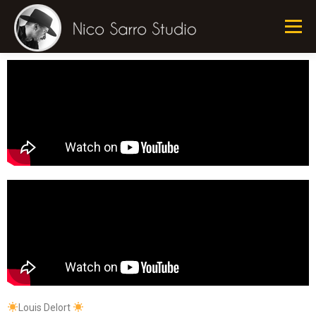
Menu
QUI SUIS JE ?
STUDIO
PRESTATIONS
REFS
TARIFS
DEVIS
CONTACT
Louis Delort